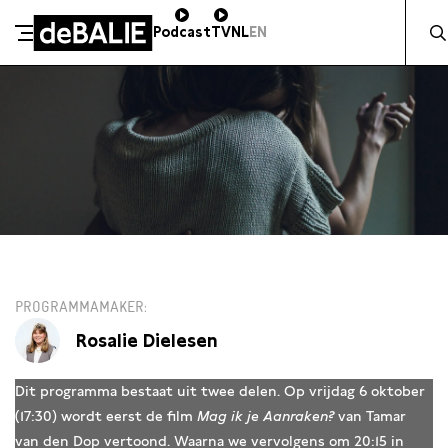
Zocht 
Podcast
TV
NL
EN
De Balie
Meteen naar de content
VR 6 OKTOBER / 20:15 / SALON
PROGRAMMAMAKER
Rosalie Dielesen
Dit programma bestaat uit twee delen. Op vrijdag 6 oktober
(17:30) wordt eerst de film
Mag ik je Aanraken?
van Tamar
van den Dop vertoond. Waarna we vervolgens om 20:15 in