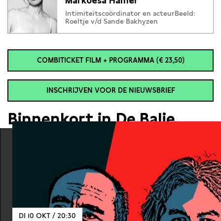
Markoesa Hamer
Intimiteitscoördinator en acteurBeeld:
Roeltje v/d Sande Bakhyzen
COMBITICKET FILM + PROGRAMMA (€ 23,50)
INSCHRIJVEN VOOR DE NIEUWSBRIEF
Binnenkort in De Balie
DI 10 OKT / 20:30