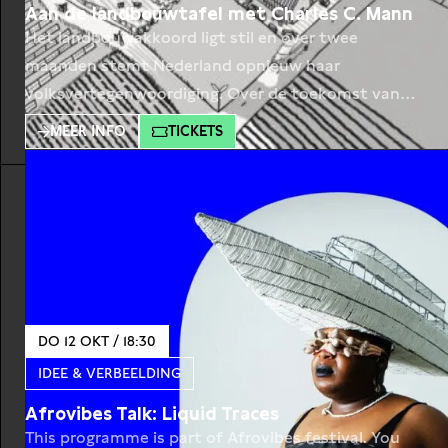
Aan de landbouwtafel met Charles C. Mann
Het landbouwakkoord ligt stil en over twee
maanden stemt Nederland opnieuw haar
volksvertegenwoordiging. Over de toekomst van
landbouw en voedsel wordt hard gediscussieerd,
MEER INFO
TICKETS
maar een duidelijke visie ontbreekt. Charles C.
Mann laat in zijn boek zien dat de mensen die zich
met de toekomst van onze planeet bezighouden
vaak tot twee elkaar fel bestrijdende groepen
DO 12 OKT / 18:30
IDEE & VERBEELDING
Afrovibes Talk: Liquid Traces
This programme is part of Afrovibes festival. You