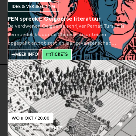
IDEE & VERBEELDING
PEN spreekt: Oeigoerse literatuur
De verdwenen Oeigoerse schrijver Perhat Tursun is
vermoedelijk door de Chinese autoriteiten
opgepakt en tot zestien jaar gevangenschap
veroordeeld. De Oeigoerse dichter en activist Tahir
MEER INFO
TICKETS
Hamut Izgil leeft intussen in ballingschap, omdat
zijn leven niet zeker is. Van beide schrijvers komt er
voor het eerst een vertaling uit in het Nederlands.
Reden voor PEN Nederland
WO 11 OKT / 20:00
POLITIEK & DEMOCRATIE