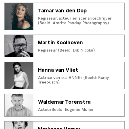
stand kwam. Wat ging er mis, wanneer ging het goed en hoe
Tamar van den Dop
kijken we met de kennis van nu hierop terug? Een jonge
Regisseur, acteur en scenarioschrijver
generatie groeit op met de aanwezigheid van een
(Beeld: Amrita Panday Photography)
intimiteitscoördinator op de set. Maar wat doet dat met een
oudere generatie? Wat draagt nu bij tot betere, mooiere en
spannende scenes?
Martin Koolhoven
Regisseur (Beeld: Dik Nicolai)
Hanna van Vliet
Actrice van o.a. ANNE+ (Beeld: Romy
Treebusch)
Waldemar Torenstra
ActeurBeeld: Eugenie Mulier