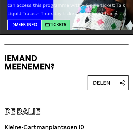
can access this programme with:– Single ticket: Talk
Liquid Traces– Thursday ticket: Talk Liquid Traces &
Performance Unbreakable Delve into the
MEER INFO
TICKETS
connections between Africa and its diaspora,
through liquid traces, decolonial thought and arts
& culture. Join photographer Farren van Wyk and
art historian Christl Wolfram as
IEMAND
MEENEMEN?
DELEN
DE BALIE
Kleine-Gartmanplantsoen 10