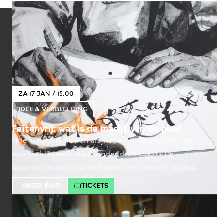
ZA 17 JAN / 15:00
IDEE & VERBEELDING
Feitenvrij: wat is de macht van de pen?
Hoe scherp is de pen als wapen in een tijd dat de
waarheid steeds meer onder druk staat? De
waarheid is geen vanzelfsprekend gedeeld gegeven
meer. In de Verenigde Staten werd vorig jaar
MEER INFO
TICKETS
(wederom) een posttruth-president ingezworen.
Ooit zagen presidenten zich gedwongen af te