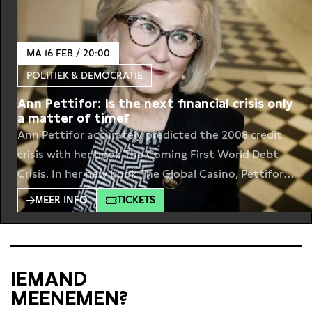
MA 16 FEB / 20:00
POLITIEK & DEMOCRATIE
Ann Pettifor: Is the next financial crisis only
a matter of time?
Ann Pettifor accurately predicted the 2008 credit
crisis with her book The Coming First World Debt
Crisis. In her new book The Global Casino, Pettifor
warns how offshore financial markets, operating
MEER INFO
TICKETS
without democratic oversight, are gambling with
the planet’s future. Trillions of dollars have been
placed in the global offshore financial markets.
Money on which no taxes
IEMAND
MEENEMEN?