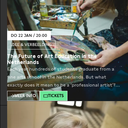
treden wanneer ze geconfronteerd werden met
hun leugens. Van Trump lijkt
DO 22 JAN / 20:00
IDEE & VERBEELDING
The Future of Art Education in the
Netherlands
Each year hundreds of students graduate from a
fine arts school in the Netherlands. But what
exactly does it mean to be a ‘professional artist’?
And what role does the art academy itself play in
MEER INFO
TICKETS
establishing and upholding this profession? In the
podcast series Art School(ed) writer and researcher
Huib Haye van der Werf gives