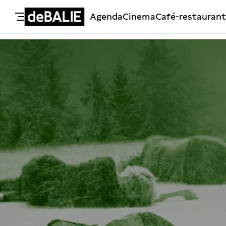
Agenda
Cinema
Café-restaurant
De Balie
Meteen naar de content