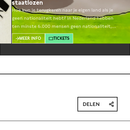
staatlozen
Hoe kun je terugkeren naar je eigen land als je
geen nationaliteit hebt? In Nederland hebben
ten minste 6.000 mensen geen nationaliteit,
en nog eens 22.000 mensen hebben een
MEER INFO
TICKETS
‘onbekende nationaliteit’. Tijdens deze avond
verkennen we wat nodig is om ervoor te zorgen
dat Nederland zich houdt aan de internationale
verdragen waaraan het gebonden is,
DELEN