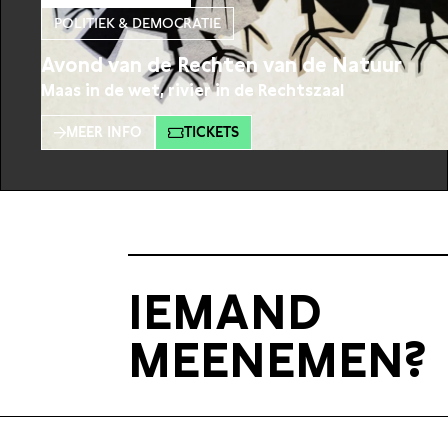
POLITIEK & DEMOCRATIE
Avond van de Rechten van de Natuur
Maas in de wet, rivier in de Rechtszaal
MEER INFO
TICKETS
IEMAND
MEENEMEN?