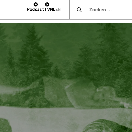
Zocht naar:
Podcast
TV
NL
EN