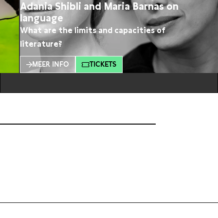
Adania Shibli and Maria Barnas on
language
What are the limits and capacities of
literature?
MEER INFO
TICKETS