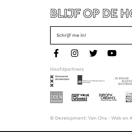
BLIJF OP DE 
Hoofdpartners
© Development: Van Ons - Web en