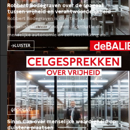
Robbert Bodegraven over de spagaat
tussen vrijheid en verantwoordelijkheid
Robbert Bodegraven is directeur van het
Humanistisch Verbond, een organisatie die
menselijke autonomie en zelfbeschikking als
uitgangspunten heeft. Hoe verhoudt dit
LUISTER
verlichtingsdenken zich tot de klimaatcrisis en de
verregaande polarisatie in onze
samenleving? Schrijver Jeroen Pen gaat met
Bodegraven in gesprek over de toekomst van het
humanisme, militant-atheïsme en Rutger Bregman.
Toen in De Balie het Vrijdenkersfestival 2021
plaatsvond,
PODCAST
Sinan Can over menselijke waardigheid op
duistere plaatsen