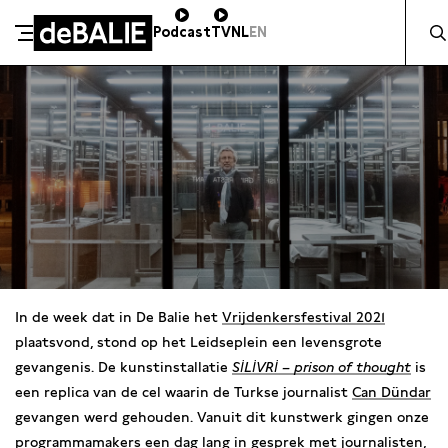
Zocht 
Podcast
TV
NL
EN
De Balie
Meteen naar de content
In de week dat in De Balie het
Vrijdenkersfestival 2021
plaatsvond, stond op het Leidseplein een levensgrote
gevangenis. De kunstinstallatie
SİLİVRİ – prison of thought
is
een replica van de cel waarin de Turkse journalist
Can Dündar
gevangen werd gehouden. Vanuit dit kunstwerk gingen onze
programmamakers een dag lang in gesprek met journalisten,