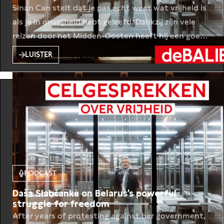
Sinan Can stelt dat je pas echt weet wat vrijheid is
als je in onvrijheid hebt geleefd. Dankzij zijn vele
reizen door het Midden-Oosten heeft hij een goed
beeld gekregen van de ontwrichtende werking van
LUISTER
onvrijheid. De Balie-programmamaker Mohammed
Saiah gaat met Sinan Can in gesprek over moed en
hoop op onverwachte plekken. In de week dat in
PODCAST
Daša Słabčanka on Belarus’s powerful
struggle for freedom
After years of protesting against her government,