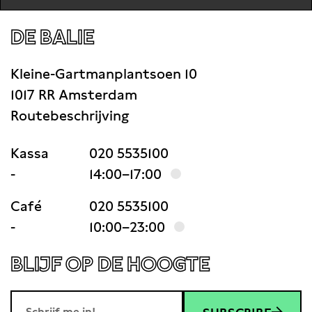
and his wife Masih Alinejad refuse to back
DE BALIE
down from their activism.
Kleine-Gartmanplantsoen 10
1017 RR Amsterdam
Routebeschrijving
Kassa
020 5535100
-
14:00–17:00
Café
020 5535100
-
10:00–23:00
BLIJF OP DE HOOGTE