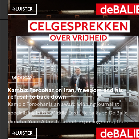
Nederlander zijn een aanklacht tegen het dagelijks
LUISTER
racisme en seksisme in Nederland. Haar werk is een
komische stomp in de maag. De Balie-
programmamaker Gatool Katawazi interviewt haar
vanuit de cel. Hoe kan Nederland, ondanks zijn vele
vrijheden, nog vrijer worden?
PODCAST
Kambiz Foroohar on Iran, freedom and his
refusal to back down
Kambiz Foroohar is an award winning journalist,
specializing in the Middle East. He talks to De Balie
director Yoeri Albrecht about exposing corruption
and nepotism in Iran, the ways in which Iran is
LUISTER
reminiscent of the Soviet Union, and about how he