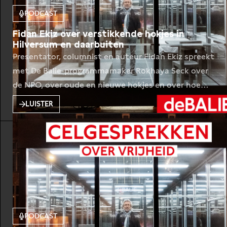
PODCAST
Fidan Ekiz over verstikkende hokjes in
Hilversum en daarbuiten
Presentator, columnist en auteur Fidan Ekiz spreekt
met De Balie-programmamaker Rokhaya Seck over
de NPO, over oude en nieuwe hokjes en over hoe
zwaar het is om tegen de stroom in te zwemmen.
LUISTER
Toen in De Balie het Vrijdenkersfestival 2021
plaatsvond, stond op het Leidseplein een
levensgrote gevangenis. De kunstinstallatie SİLİVRİ
– prison of thought is een replica
PODCAST