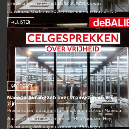
the Belarusian activist Daša Słabčanka was
convinced that the 2020 mass demonstrations
would bring the Lukashenko government down. In
LUISTER
this podcast she tells De Balie editor Merlijn
Geurts how she tries to keep hope in a seemingly
endless and hopeless situation. Je kunt nu een Kijk-
& Luisterbijdrage doen
PODCAST
Naeeda Aurangzeb over vrouw zijn en vrij
zijn
Presentator, documentairemaker en auteur Naeeda
Aurangzeb is te gast in de cel. Haar boeken Hey
lekker ding, 365 dagen vrouw en 365 dagen