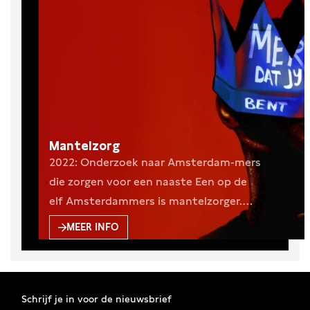
Mantelzorg
2022: Onderzoek naar Amsterdam-mers
die zorgen voor een naaste Een op de
elf Amsterdammers is mantelzorger.
Intensief zorgen voor een ouder,
MEER INFO
partner, vriend of familielid die ziek is,
een beperking heeft, psychisch
kwetsbaar is of een verslaving heeft
kan een grote impact hebben op je
Schrijf je in voor de nieuwsbrief