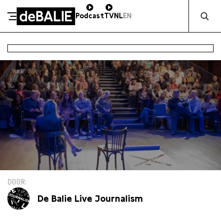
Zocht naa
Podcast
TV
NL
EN
De Balie
Meteen naar de content
DOOR
De Balie Live Journalism