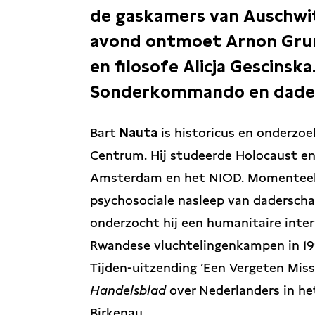
de gaskamers van Auschwit
avond ontmoet Arnon Gru
en filosofe Alicja Gescinsk
Sonderkommando en dader-
Bart
Nauta
is historicus en onderzo
Centrum. Hij studeerde Holocaust en
Amsterdam en het NIOD. Momenteel 
psychosociale nasleep van daderschap
onderzocht hij een humanitaire inter
Rwandese vluchtelingenkampen in 199
Tijden-uitzending ‘Een Vergeten Missi
Handelsblad
over Nederlanders in h
Birkenau.