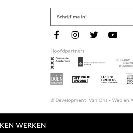
Hoofdpartners
© Development: Van Ons - Web en
JKEN
WERKEN