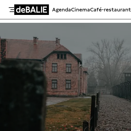
Agenda
Cinema
Café-restaurant
De Balie
Meteen naar de content