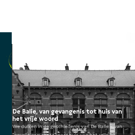
De Balie, van gevangenis tot huis van
het vrije woord
We duiken in de geschiedenis van De Balie – van
“onvrije gemeente” naar huis van het vrije