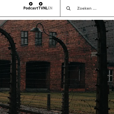
Zocht naar:
Podcast
TV
NL
EN