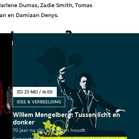
arlene Dumas, Zadie Smith, Tomas
dman en Damiaan Denys.
nt voor u?
ZO 23 MEI / 16:00
IDEE & VERBEELDING
Willem Mengelberg: Tussen licht en
donker
70 jaar na zijn overlijden houdt
Concertgebouw-dirigent Willem Mengelberg de