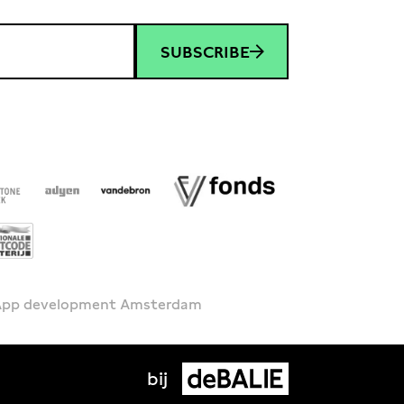
SUBSCRIBE
 App development Amsterdam
bij