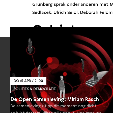
Grunberg sprak onder anderen met M
Sedlacek, Ulrich Seidl, Deborah Fel
Ook interessa
DO 15 APR / 21:00
POLITIEK & DEMOCRATIE
De Open Samenleving: Miriam Rasch
De samenleving zit op dit moment nog dicht,
en juist daarom kijken wij vooruit. Hoe gaan we