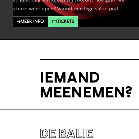
straks weer open? Vanuit een lege salon praten
De Balie-programmamakers met bijzondere
MEER INFO
TICKETS
gasten over de vergaande consequenties van
de coronacrisis en hoe de wereld erna eruit ziet.
Dit keer gaat programmamaker Lola ’t Hart in
gesprek met filosoof en essayist
IEMAND
MEENEMEN?
DE BALIE