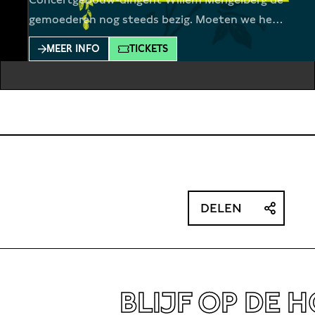
gemoederen nog steeds bezig. Moeten we hem
vooral herinneren als briljant dirigent, als
MEER INFO
TICKETS
landverrader die voor de nazi’s musiceerde, of
iets daartussenin? Helmert Woudenberg, de
acteurs van De Theatertroep, Krisjan
Schellingerhout en Jacob de Groot brengen
onder regie van Carel Alphenaar een nieuwe
online versie
DELEN
BLIJF OP DE 