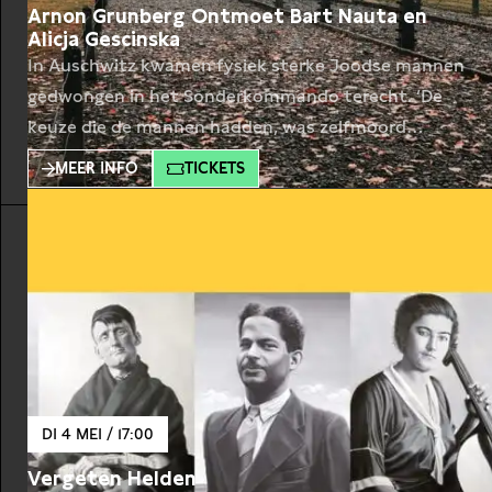
Arnon Grunberg Ontmoet Bart Nauta en
Alicja Gescinska
In Auschwitz kwamen fysiek sterke Joodse mannen
gedwongen in het Sonderkommando terecht. ‘De
keuze die de mannen hadden, was zelfmoord
plegen of overleven en het afschuwelijkste werk
MEER INFO
TICKETS
uitvoeren’, schrijft Bart Nauta in een artikel over
zijn onderzoek naar de Nederlanders in het
Sonderkommando die werkten bij de gaskamers
van Auschwitz-Birkenau. Tijdens deze avond
ontmoet Arnon
DI 4 MEI / 17:00
Vergeten Helden