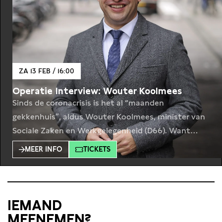
ZA 13 FEB / 16:00
Operatie Interview: Wouter Koolmees
Sinds de coronacrisis is het al “maanden
gekkenhuis”, aldus Wouter Koolmees, minister van
Sociale Zaken en Werkgelegenheid (D66). Want
waar hij normaal gesproken smult van moeilijke
MEER INFO
TICKETS
dossiers, zoals het pensioenakkoord, stelt de
komende economische crisis de overheid voor
gigantische keuzes. Hoe bewaakt Koolmees zijn
eigen koers, ingeklemd tussen vakbonden,
IEMAND
werkgevers en overheden? Kunnen
MEENEMEN?