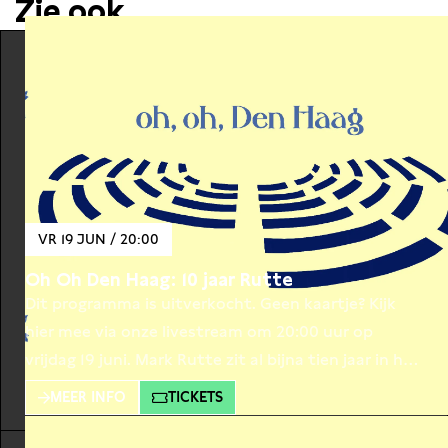
Zie ook…
VR 19 JUN / 20:00
Oh Oh Den Haag: 10 jaar Rutte
Dit programma is uitverkocht. Geen kaartje? Kijk
hier mee via onze livestream om 20:00 uur op
vrijdag 19 juni. Mark Rutte zit al bijna tien jaar in het
Torentje. Hoog tijd voor een evaluatie! Tijdens deze
MEER INFO
TICKETS
tweede aflevering van Oh Oh Den Haag staat onze
Minister-President centraal. Hoe beoordelen we zijn