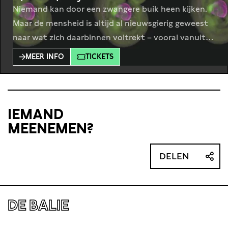
Niemand kan door een zwangere buik heen kijken.
Maar de mensheid is altijd al nieuwsgierig geweest
naar wat zich daarbinnen voltrekt – vooral vanuit
de wens erin in te grijpen. Trudy Dehue schreef Ei,
MEER INFO
TICKETS
foetus, baby. Een nieuwe geschiedenis van
zwangerschap. Tijdens deze middag gaan we in
gesprek over oude en nieuwe technologie die zowel
IEMAND
MEENEMEN?
DELEN
DE BALIE