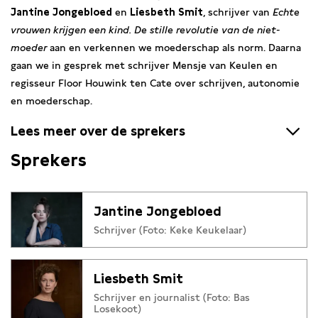
Jantine Jongebloed
en
Liesbeth Smit
, schrijver van
Echte
vrouwen krijgen een kind. De stille revolutie van de niet-
moeder
aan en verkennen we moederschap als norm. Daarna
gaan we in gesprek met schrijver Mensje van Keulen en
regisseur Floor Houwink ten Cate over schrijven, autonomie
en moederschap.
Lees meer over de sprekers
Sprekers
Jantine Jongebloed
(1987) werkt als freelancejournalist voor
onder meer
de Volkskrant
. Haar onderzoek en essay ‘Wie
zette mijn naaktfoto’s online?’ in
Volkskrant Magazine
(2021)
Jantine Jongebloed
deed veel stof opwaaien en werd genomineerd voor De Loep.
Schrijver (Foto: Keke Keukelaar)
In november 2021 debuteerde ze met het gelijknamige boek,
waarna ze werd bekroond met de Bep Slechte Prijs, de Seks &
Media Prijs en de Gouden Freelancer Award.
Soms wil ik een
Liesbeth Smit
kind
is haar literaire debuut.
Schrijver en journalist (Foto: Bas
Losekoot)
Mensje van Keulen
is schrijver. Ze was redacteur van Propria