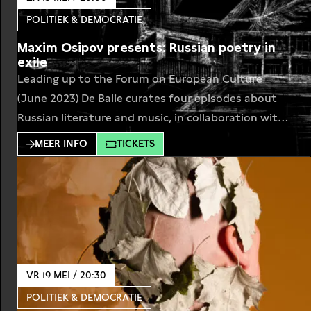
Productions won ze in 2017 de BNG Bank Theaterprijs voor de
voorstelling
POLITIEK & DEMOCRATIE
Untitled
, 2017. Onlangs maakte ze
battlefield of
dreams
(2023), een experimentele fertiliteits- en
Maxim Osipov presents: Russian poetry in
abortuskliniek multidisciplinair werk met opera,
exile
documentaire, performance, lezing, debat en open mic.
Leading up to the Forum on European Culture
(June 2023) De Balie curates four episodes about
Russian literature and music, in collaboration with
Maxim Osipov. Writers, scholars and experts on
MEER INFO
TICKETS
Russian literature will shed their light on Russian
literature, from the classics to the new voices. In
this programme, Otto Boele, senior University
Lecturer with
VR 19 MEI / 20:30
POLITIEK & DEMOCRATIE