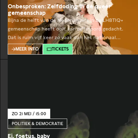
Onbesproken: Zelfdoding in de queer
gemeenschap
Bijna de helft van de Nederlanders in de LHBTIQ+
gemeenschap heeft ooit aan zelfmoord gedacht.
Dat is ruim vijf keer zo vaak dan het nationaal
gemiddelde. Ongeveer acht procent van de LHB-
MEER INFO
TICKETS
volwassenen heeft ooit een zelfmoordpoging
ondernomen. Vier keer meer dan hetero’s.
Filmmaker Tim Dekkers en scenarist Henk Burger
vonden het hoog tijd dit onderwerp
ZO 21 MEI / 15:00
POLITIEK & DEMOCRATIE
Ei, foetus, baby