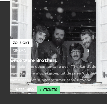
ZO 18 OKT
CINEMA
Once were Brothers
Een hele fijne documentaire over ‘The Band’, de
legendarische muziekgroep uit de jaren ’60, die
niet alleen het subgenre ‘Americana’ uitvonden,
maar waarvan de leden “three of the greatest
MEER INFO
TICKETS
white singers in rock history,” waren aldus de
Bruce Springsteen. Vol muziek en begeleid door
een sterrencast bestaande uit enthousiaste