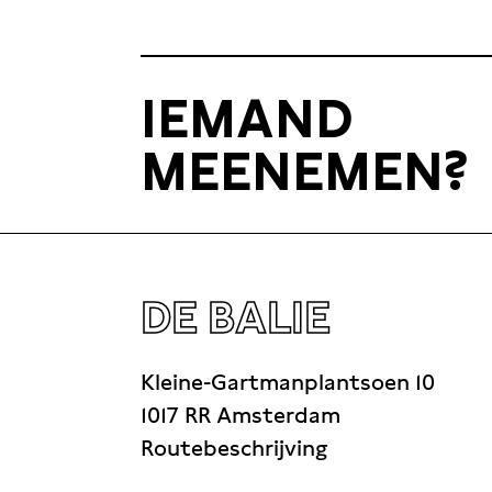
fans als Bruce Springsteen, Martin Scorsese,
IEMAND
MEENEMEN?
DE BALIE
Kleine-Gartmanplantsoen 10
1017 RR Amsterdam
Routebeschrijving