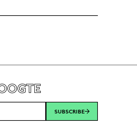
iedereen’ te
HOOGTE
SUBSCRIBE