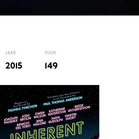
TICKETS
JAAR
DUUR
2015
149