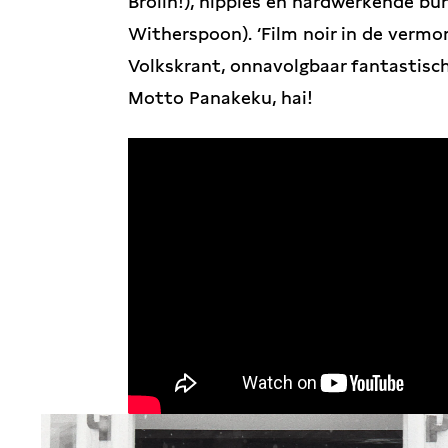
Brolin!), hippies en hardwerkende b
Witherspoon). ‘Film noir in de verm
Volkskrant, onnavolgbaar fantastisch
Motto Panakeku, hai!