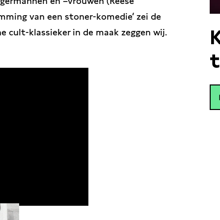
urgermannen en –vrouwen (Reese
omming van een stoner-komedie’ zei de
K
e cult-klassieker in de maak zeggen wij.
t