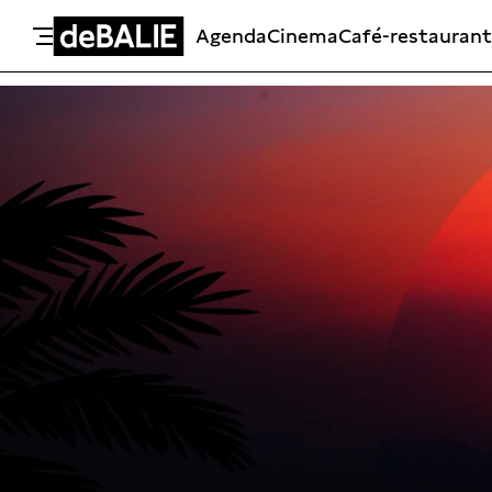
Agenda
Cinema
Café-restaurant
De Balie
Meteen naar de content