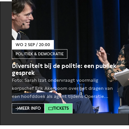
WO 2 SEP / 20:00
POLITIEK & DEMOCRATIE
Diversiteit bij de politie: een publiek
gesprek
Foto: Sarah Izat ondervraagt voormalig
korpschef Erik Akerboom over het dragen van
een hoofddoek als agent tijdens Operatie
Interview (© Jan Boeve) Al jaren zet de politie
MEER INFO
TICKETS
actief in op meer diversiteit en inclusie in de
eigen gelederen, maar dat pad gaat niet over
rozen. Wat doet de politie om ‘een politie voor