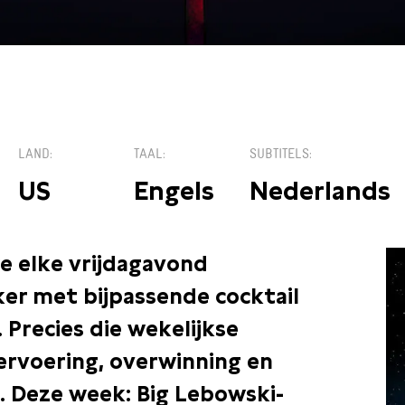
LAND
TAAL
SUBTITELS
US
Engels
Nederlands
 elke vrijdagavond
ker met bijpassende cocktail
 Precies die wekelijkse
vervoering, overwinning en
t. Deze week: Big Lebowski-