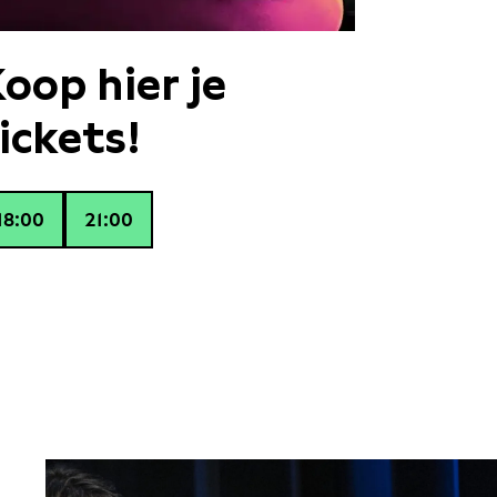
oop hier je
ickets!
18:00
21:00