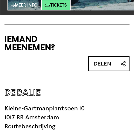
hij of zij nieuwe kaders om de beeldvorming van een
MEER INFO
TICKETS
samenleving die mannelijkheid vooral ziet als sterk,
krachtig en masculien terug te dringen, door de
kwetsbaarheid en zachtaardigheid van het
mannelijk lichaam te
IEMAND
MEENEMEN?
DELEN
DE BALIE
Kleine-Gartmanplantsoen 10
1017 RR Amsterdam
Routebeschrijving