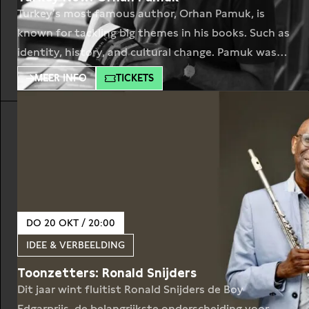
Turkey’s most famous author, Orhan Pamuk, is
known for tackling big themes in his books. Such as
identity, history, and cultural change. Pamuk was
the winner of the Nobel Prize in literature (2006),
MEER INFO
TICKETS
because ‘in his search for the melancholy soul of his
hometown, Pamuk has discovered new symbols for
the collision and interaction of
DO 20 OKT / 20:00
IDEE & VERBEELDING
Toonzetters: Ronald Snijders
Dit jaar wint fluitist Ronald Snijders de Boy
Edgarprijs, de belangrijkste onderscheiding voor