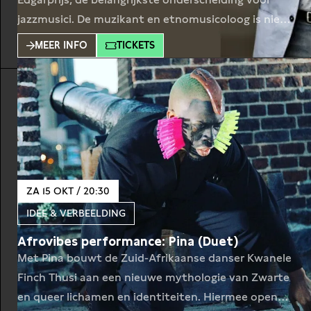
jazzmusici. De muzikant en etnomusicoloog is niet
in een hokje te vangen. In zijn eigen stijl combineert
MEER INFO
TICKETS
hij Braziliaanse en Amerikaanse jazz, soul, funk,
kaseko en kawina. Ook bespeelt hij een scala aan
instrumenten. In Toonzetters geeft Ronald Snijders
het publiek een
ZA 15 OKT / 20:30
IDEE & VERBEELDING
Afrovibes performance: Pina (Duet)
Met Pina bouwt de Zuid-Afrikaanse danser Kwanele
Finch Thusi aan een nieuwe mythologie van Zwarte
en queer lichamen en identiteiten. Hiermee opent