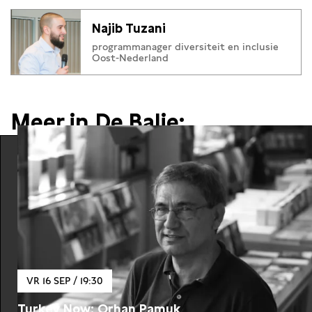
Najib Tuzani
programmanager diversiteit en inclusie
Oost-Nederland
Meer in De Balie:
VR 16 SEP / 19:30
Turkey Now: Orhan Pamuk